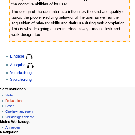
the cognitive abilities of its user.
The design of the user interface influences the kind and quality of
tasks, the problem-solving behavior of the user as well as the
acquisition of relevant skills and their use during task completion.
This is why designing a user interface always means task and
work design, too.
Eingabe
Ausgabe
Verarbeitung
Speicherung
N
Seitenaktionen
Seite
a
Diskussion
v
Lesen
i
Quelltext anzeigen
g
Versionsgeschichte
Meine Werkzeuge
a
Anmelden
t
Navigation