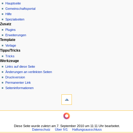
i
Hauptseite
o
Gemeinschafts­portal
n
Hilfe
Spezialseiten
s
Zusatz
m
Plugins
e
Erweiterungen
n
Template
Vorlage
ü
Tipps/Tricks
Tricks
Werkzeuge
Links auf diese Seite
Änderungen an verlinkten Seiten
Druckversion
Permanenter Link
Seiten­­informationen
Diese Seite wurde zuletzt am 7. September 2010 um 11:11 Uhr bearbeitet.
Datenschutz
Über IV1
Haftungsausschluss