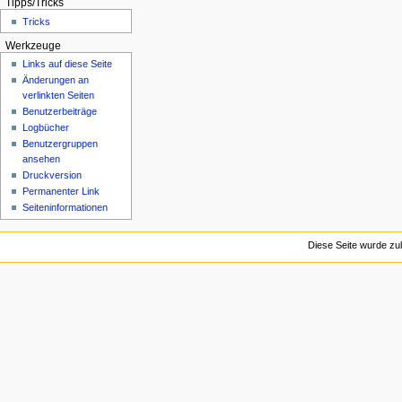
n
Tipps/Tricks
Tricks
ü
Werkzeuge
Links auf diese Seite
Änderungen an
verlinkten Seiten
Benutzerbeiträge
Logbücher
Benutzergruppen
ansehen
Druckversion
Permanenter Link
Seiten­­informationen
Diese Seite wurde zul