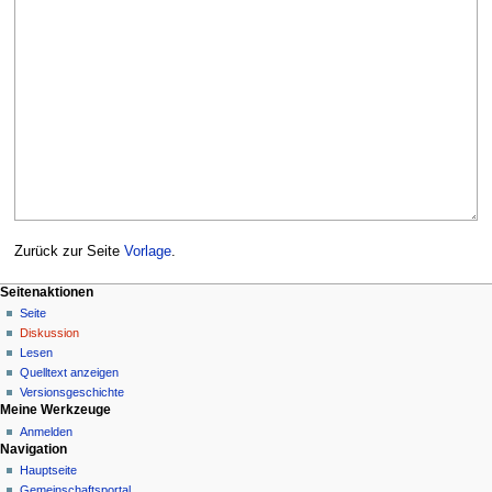
Zurück zur Seite
Vorlage
.
N
Seitenaktionen
Seite
a
Diskussion
v
Lesen
i
Quelltext anzeigen
g
Versionsgeschichte
Meine Werkzeuge
a
Anmelden
t
Navigation
i
Hauptseite
o
Gemeinschafts­portal