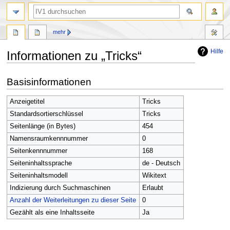
Suche
mehr
Hilfe
Informationen zu „Tricks“
Zur
Zur
Basisinformationen
Navigation
Suche
springen
springen
Anzeigetitel
Tricks
Standardsortierschlüssel
Tricks
Seitenlänge (in Bytes)
454
Namensraumkennnummer
0
Seitenkennnummer
168
Seiteninhaltssprache
de - Deutsch
Seiteninhaltsmodell
Wikitext
Indizierung durch Suchmaschinen
Erlaubt
Anzahl der Weiterleitungen zu dieser Seite
0
Gezählt als eine Inhaltsseite
Ja