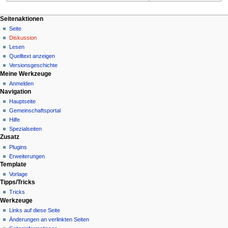
N
Seitenaktionen
Seite
a
Diskussion
v
Lesen
i
Quelltext anzeigen
g
Versionsgeschichte
Meine Werkzeuge
a
Anmelden
t
Navigation
i
Hauptseite
o
Gemeinschafts­portal
n
Hilfe
Spezialseiten
s
Zusatz
m
Plugins
e
Erweiterungen
n
Template
Vorlage
ü
Tipps/Tricks
Tricks
Werkzeuge
Links auf diese Seite
Änderungen an verlinkten Seiten