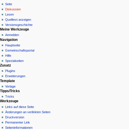
Seite
a
Diskussion
v
Lesen
i
Quelltext anzeigen
g
Versionsgeschichte
Meine Werkzeuge
a
Anmelden
t
Navigation
i
Hauptseite
o
Gemeinschafts­portal
n
Hilfe
Spezialseiten
s
Zusatz
m
Plugins
e
Erweiterungen
n
Template
Vorlage
ü
Tipps/Tricks
Tricks
Werkzeuge
Links auf diese Seite
Änderungen an verlinkten Seiten
Druckversion
Permanenter Link
Seiten­­informationen