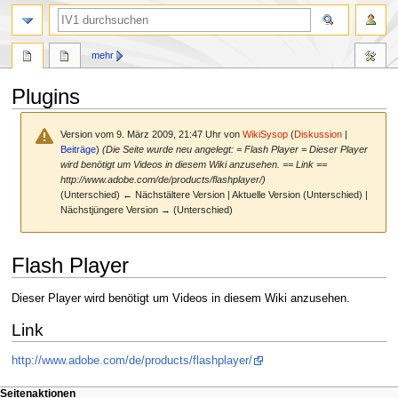
Suche
mehr
Plugins
Version vom 9. März 2009, 21:47 Uhr von
WikiSysop
(
Diskussion
|
Beiträge
)
(Die Seite wurde neu angelegt: = Flash Player = Dieser Player
wird benötigt um Videos in diesem Wiki anzusehen. == Link ==
http://www.adobe.com/de/products/flashplayer/)
(Unterschied) ← Nächstältere Version | Aktuelle Version (Unterschied) |
Nächstjüngere Version → (Unterschied)
Zur
Zur
Flash Player
Navigation
Suche
springen
springen
Dieser Player wird benötigt um Videos in diesem Wiki anzusehen.
Link
http://www.adobe.com/de/products/flashplayer/
N
Seitenaktionen