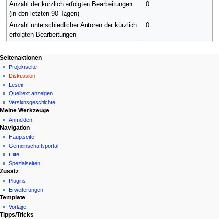
Anzahl der kürzlich erfolgten Bearbeitungen
0
(in den letzten 90 Tagen)
Anzahl unterschiedlicher Autoren der kürzlich
0
erfolgten Bearbeitungen
N
Seitenaktionen
Projektseite
a
Diskussion
v
Lesen
i
Quelltext anzeigen
g
Versionsgeschichte
Meine Werkzeuge
a
Anmelden
t
Navigation
i
Hauptseite
o
Gemeinschafts­portal
n
Hilfe
Spezialseiten
s
Zusatz
m
Plugins
e
Erweiterungen
n
Template
Vorlage
ü
Tipps/Tricks