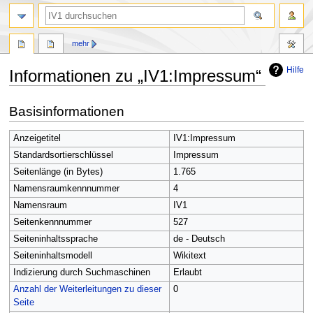
Suche
mehr
Hilfe
Informationen zu „IV1:Impressum“
Zur
Zur
Basisinformationen
Navigation
Suche
springen
springen
Anzeigetitel
IV1:Impressum
Standardsortierschlüssel
Impressum
Seitenlänge (in Bytes)
1.765
Namensraumkennnummer
4
Namensraum
IV1
Seitenkennnummer
527
Seiteninhaltssprache
de - Deutsch
Seiteninhaltsmodell
Wikitext
Indizierung durch Suchmaschinen
Erlaubt
Anzahl der Weiterleitungen zu dieser
0
Seite